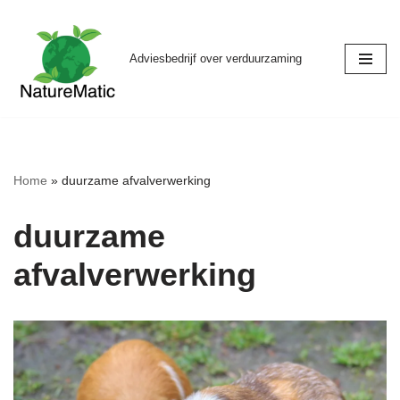
Skip
Adviesbedrijf over verduurzaming
to
content
Home
»
duurzame afvalverwerking
duurzame
afvalverwerking