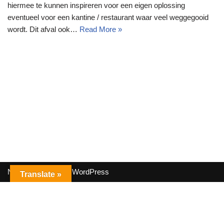
hiermee te kunnen inspireren voor een eigen oplossing
eventueel voor een kantine / restaurant waar veel weggegooid
wordt. Dit afval ook…
Read More »
Neve
| Powered by
WordPress
Translate »